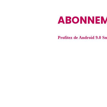
ABONNEME
Profitez de Android 9.0 
de
+51000
chaines & Vods
X96 mini Android 9.0 Smart 
HD lecteur mul