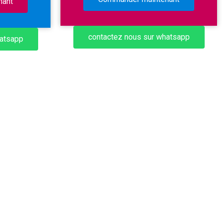
nant
contactez nous sur whatsapp
hatsapp
9.0 Smart tv box