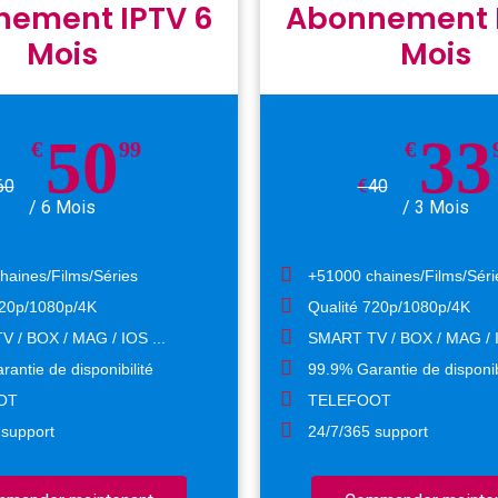
ement IPTV 6
Abonnement I
Mois
Mois
50
33
€
99
€
60
€
40
/ 6 Mois
/ 3 Mois
haines/Films/Séries
+51000 chaines/Films/Séri
720p/1080p/4K
Qualité 720p/1080p/4K
 / BOX / MAG / IOS ...
SMART TV / BOX / MAG / I
antie de disponibilité
99.9% Garantie de disponib
OT
TELEFOOT
 support
24/7/365 support