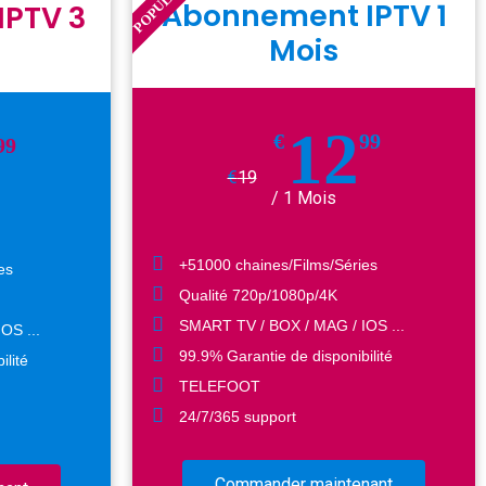
POPULAR
Abonnement IPTV 1
PTV 3
Mois
12
€
99
99
€
19
/ 1 Mois
+51000 chaines/Films/Séries
es
Qualité 720p/1080p/4K
SMART TV / BOX / MAG / IOS ...
OS ...
99.9% Garantie de disponibilité
ilité
TELEFOOT
24/7/365 support
Commander maintenant