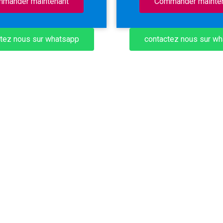
mander maintenant
Commander mainte
tez nous sur whatsapp
contactez nous sur w
Android 