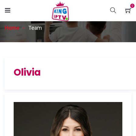
0
Archives :
Team
Home
Team
Olivia